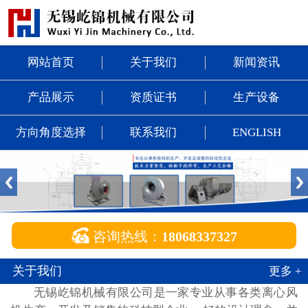
网站首页
关于我们
新闻资讯
产品展示
资质证书
生产设备
方向角度选择
联系我们
ENGLISH

咨询热线：
18068337327
关于我们
更多 +
无锡屹锦机械有限公司是一家专业从事各类离心风