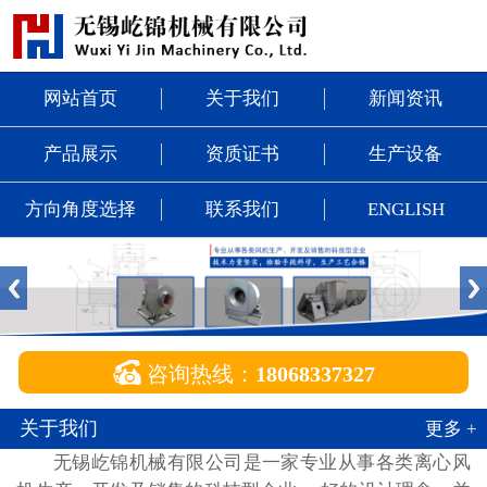
网站首页
关于我们
新闻资讯
产品展示
资质证书
生产设备
方向角度选择
联系我们
ENGLISH

咨询热线：
18068337327
关于我们
更多 +
无锡屹锦机械有限公司是一家专业从事各类离心风